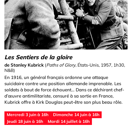
Les Sentiers de la gloire
de Stanley Kubrick
(
Paths of Glory
, États-Unis, 1957, 1h30,
N&B)
En 1916, un général français ordonne une attaque
suicidaire contre une position allemande imprenable. Les
soldats à bout de force échouent… Dans ce déchirant chef-
d’œuvre antimilitariste, censuré à sa sortie en France,
Kubrick offre à Kirk Douglas peut-être son plus beau rôle.
Mercredi 3 juin à 16h
Dimanche 14 juin à 16h
Jeudi 18 juin à 16h
Mardi 14 juillet à 16h