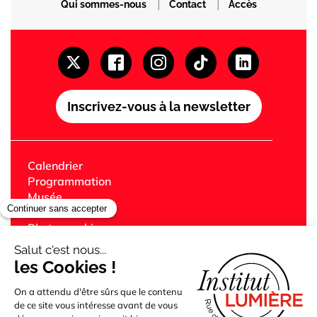
|
|
Qui sommes-nous
Contact
Accès
Inscrivez-vous à la newsletter
Calendrier
Programmation
Musée
Festival Lumière
Photographie
Librairie
Café
Cinémas Lumière
Édition
Jeune public