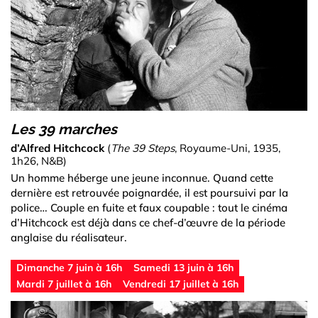
Les 39 marches
d’Alfred Hitchcock
(
The 39 Steps
, Royaume-Uni, 1935,
1h26, N&B)
Un homme héberge une jeune inconnue. Quand cette
dernière est retrouvée poignardée, il est poursuivi par la
police… Couple en fuite et faux coupable : tout le cinéma
d’Hitchcock est déjà dans ce chef-d’œuvre de la période
anglaise du réalisateur.
Dimanche 7 juin à 16h
Samedi 13 juin à 16h
Mardi 7 juillet à 16h
Vendredi 17 juillet à 16h