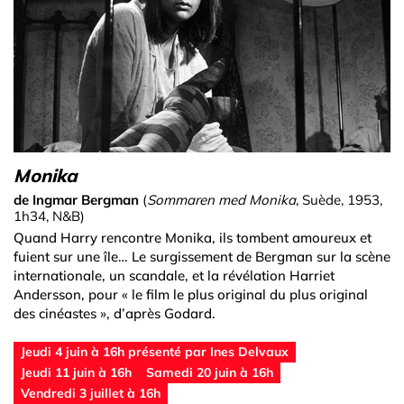
Monika
de Ingmar Bergman
(
Sommaren med Monika
, Suède, 1953,
1h34, N&B)
Quand Harry rencontre Monika, ils tombent amoureux et
fuient sur une île… Le surgissement de Bergman sur la scène
internationale, un scandale, et la révélation Harriet
Andersson, pour « le film le plus original du plus original
des cinéastes », d’après Godard.
Jeudi 4 juin à 16h présenté par Ines Delvaux
Jeudi 11 juin à 16h
Samedi 20 juin à 16h
Vendredi 3 juillet à 16h