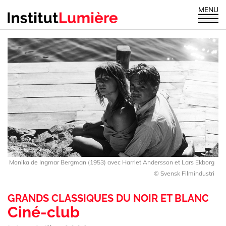
MENU
Monika de Ingmar Bergman (1953) avec Harriet Andersson et Lars Ekborg
© Svensk Filmindustri
GRANDS CLASSIQUES DU NOIR ET BLANC
Ciné-club