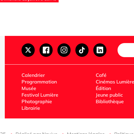
Calendrier
Café
Programmation
Cinémas Lumièr
Musée
Édition
Festival Lumière
Jeune public
Photographie
Bibliothèque
Librairie
2025
Réalisé par Novius
Mentions légales
Politique