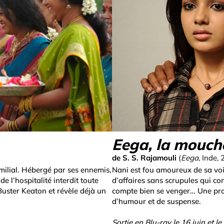
Eega, la mouch
de S. S. Rajamouli
(
Eega
, Inde,
milial. Hébergé par ses ennemis,
Nani est fou amoureux de sa voi
e l’hospitalité interdit toute
d’affaires sans scrupules qui c
Buster Keaton et révèle déjà un
compte bien se venger… Une profu
d’humour et de suspense.
Sortie en Blu-ray le 16 juin et le