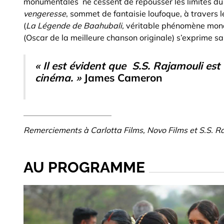
monumentales ne cessent de repousser les limites du
vengeresse
, sommet de fantaisie loufoque, à travers 
(
La Légende de Baahubali,
véritable phénomène mondi
(Oscar de la meilleure chanson originale) s’exprime sa
« Il est évident que S.S. Rajamouli es
cinéma. »
James Cameron
Remerciements à Carlotta Films, Novo Films et S.S. R
AU PROGRAMME