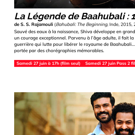
La Légende de Baahubali : 1
de S. S. Rajamouli
(
Bahubali: The Beginning
, Inde, 2015, 
Sauvé des eaux à la naissance, Shiva développe en grandi
un courage exceptionnel. Parvenu à l’âge adulte, il fait l
guerrière qui lutte pour libérer le royaume de Baahubali
portée par des chorégraphies mémorables.
Samedi 27 juin à 17h (film seul)
Samedi 27 juin Pass 2 fi