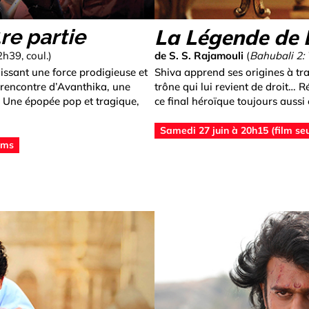
La Légende de B
re partie
2h39, coul.)
de S. S. Rajamouli
(
Bahubali 2:
ssant une force prodigieuse et
Shiva apprend ses origines à trav
a rencontre d’Avanthika, une
trône qui lui revient de droit… 
… Une épopée pop et tragique,
ce final héroïque toujours aussi 
Samedi 27 juin à 20h15 (film seu
lms