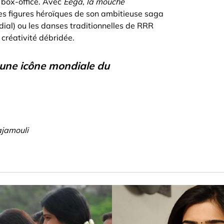
 box-office. Avec
Eega, la mouche
les figures héroïques de son ambitieuse saga
al) ou les danses traditionnelles de RRR
 créativité débridée.
t une icône mondiale du
ajamouli