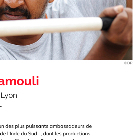
©DR
jamouli
 Lyon
T
l’un des plus puissants ambassadeurs de
e l’Inde du Sud –, dont les productions