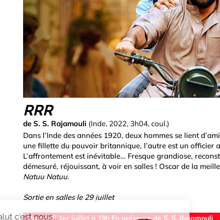
RRR
de S. S. Rajamouli
(Inde, 2022, 3h04, coul.)
Dans l’Inde des années 1920, deux hommes se lient d’amit
une fillette du pouvoir britannique, l’autre est un officier 
L’affrontement est inévitable… Fresque grandiose, reconsti
démesuré, réjouissant, à voir en salles ! Oscar de la meil
Natuu Natuu.
Sortie en salles le 29 juillet
Mercredi 1er juillet à 19h En présence de S. S. Rajamouli