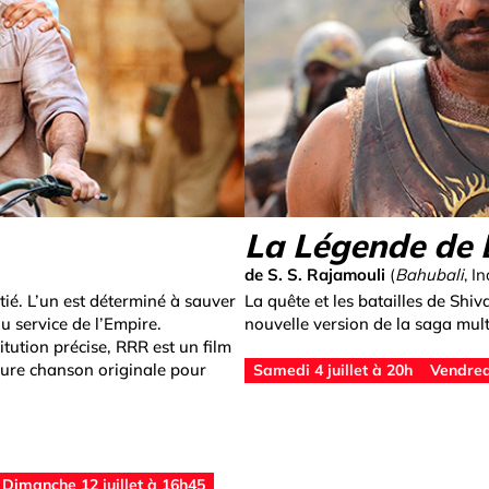
La Légende de 
de S. S. Rajamouli
(
Bahubali
, I
ié. L’un est déterminé à sauver
La quête et les batailles de Shi
au service de l’Empire.
nouvelle version de la saga mul
tution précise, RRR est un film
leure chanson originale pour
Samedi 4 juillet à 20h
Vendredi
Dimanche 12 juillet à 16h45