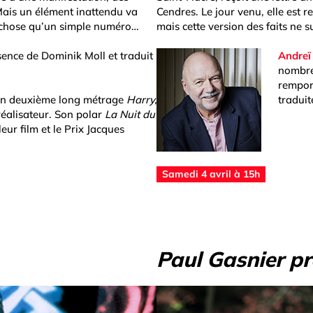
 Mais un élément inattendu va
Cendres. Le jour venu, elle est 
e chose qu’un simple numéro…
mais cette version des faits ne s
sence de Dominik Moll et traduit
Andreï
nombre
rempor
c son deuxième long métrage
Harry,
traduit
réalisateur. Son polar
La Nuit du
eur film et le Prix Jacques
Samedi 4 avril à 15h
Paul Gasnier p