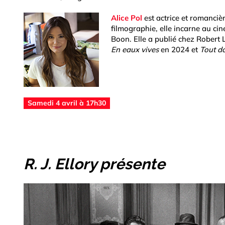
Alice Pol
est actrice et romanciè
filmographie, elle incarne au ci
Boon. Elle a publié chez Robert 
En eaux vives
en 2024 et
Tout do
Samedi 4 avril à 17h30
R. J. Ellory présente