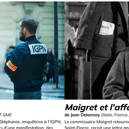
Maigret et l'aff
T-SME
de Jean Delannoy
(Italie, Franc
Stéphanie, enquêtrice à l’IGPN,
Le commissaire Maigret retourne 
ors d’une manifestation, des
Saint-Fiacre, reçoit une lettre 