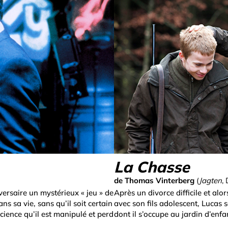
La Chasse
de Thomas Vinterberg
(
Jagten
,
versaire un mystérieux « jeu » de
Après un divorce difficile et alo
ns sa vie, sans qu’il soit certain
avec son fils adolescent, Lucas s
science qu’il est manipulé et perd
dont il s’occupe au jardin d’en