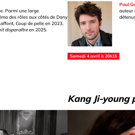
Paul G
re. Parmi une large
auteur
néma des rôles aux côtés de Dany
détenu
Laffont, Coup de pelle en 2023,
it disparaître
en 2025.
Samedi 4 avril à 20h15
Kang Ji-young 