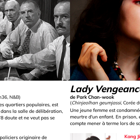
Lady Vengeanc
1h36, N&B)
de Park Chan-wook
(
Chinjeolhan geumjassi
, Corée d
s quartiers populaires, est
Une jeune femme est condamnée 
ans la salle de délibération,
meurtre d'un enfant. En prison,
°8 doute et ne veut pas se
compte mener à terme lors de sa
Kang J
oliciers originaire de