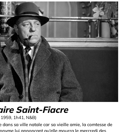
aire Saint-Fiacre
e, 1959, 1h41, N&B)
dans sa ville natale car sa vieille amie, la comtesse de
anonyme lui annonçant qu'elle mourra le mercredi des