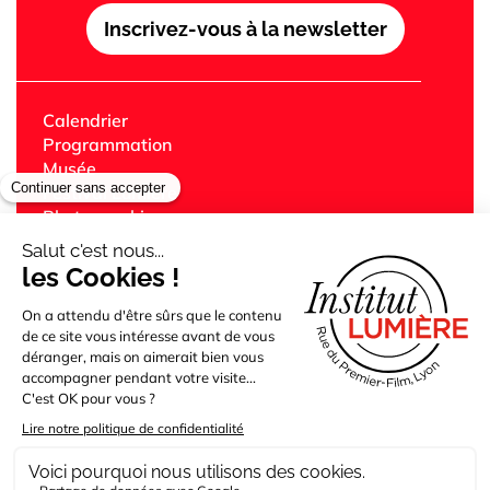
Inscrivez-vous à la newsletter
Calendrier
Programmation
Musée
Festival Lumière
Photographie
Librairie
Café
Cinémas Lumière
Édition
Jeune public
Bibliothèque
Partenaires
Location des lieux
Presse
Abonnement