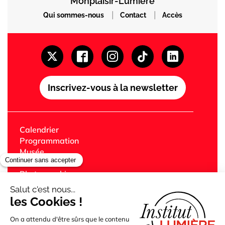
Monplaisir-Lumière
|
|
Qui sommes-nous
Contact
Accès
Inscrivez-vous à la newsletter
Calendrier
Programmation
Musée
Festival Lumière
Photographie
Librairie
Café
Cinémas Lumière
Édition